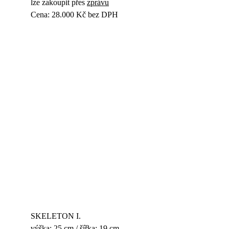
lze zakoupit přes 
zprávu
Cena: 28.000 Kč bez DPH
SKELETON I.
výška: 25 cm / šířka: 19 cm